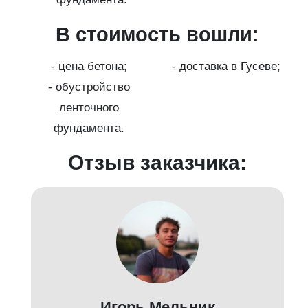
В стоимость вошли:
с
на
- цена бетона;
- доставка в Гусеве;
- обустройство
ленточного
фундамента.
Отзыв заказчика:
д
Игорь Мельник