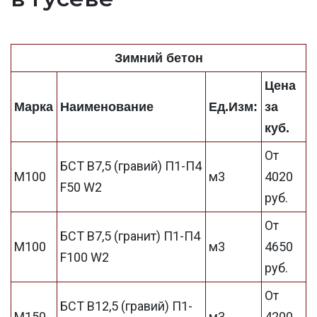
Зимний бетон
Цена
Марка
Наименование
Ед.Изм:
за
куб.
От
БСТ В7,5 (гравий) П1-П4
М100
м3
4020
F50 W2
руб.
От
БСТ В7,5 (гранит) П1-П4
М100
м3
4650
F100 W2
руб.
От
БСТ В12,5 (гравий) П1-
М150
м3
4200