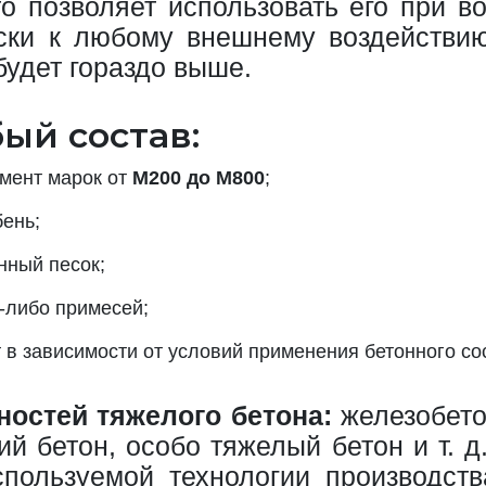
то позволяет использовать его при в
ески к любому внешнему воздействию
удет гораздо выше.
ый состав:
емент марок от
М200 до М800
;
ень;
нный песок;
х-либо примесей;
в зависимости от условий применения бетонного со
остей тяжелого бетона:
железобето
ий бетон, особо тяжелый бетон и т. д
пользуемой технологии производст