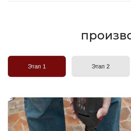
произво
Этап 1
Этап 2