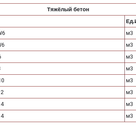
Тяжёлый бетон
Ед.
W6
м3
W6
м3
6
м3
8
м3
10
м3
12
м3
14
м3
14
м3