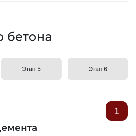
о бетона
Этап 5
Этап 6
1
цемента